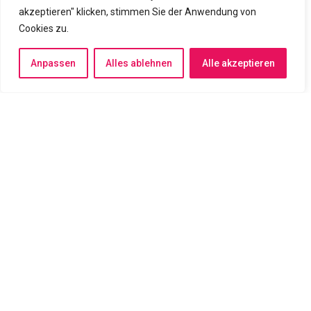
Flexibilität: Ideal für Einzelunternehmer, Start-ups und
akzeptieren" klicken, stimmen Sie der Anwendung von
KMUs.
Cookies zu.
Anpassen
Alles ablehnen
Alle akzeptieren
Die wichtigsten Vorteile von Lexware
Effiziente Buchhaltung -Schnelle, rechtssichere
Buchhaltung – von Rechnungen bis Jahresabschluss.
Warenwirtschaft leicht gemacht - Bestände, Aufträge
und Lager jederzeit im Blick für optimierte Prozesse.
Lohn- und Gehaltsabrechnung - Einfache,
gesetzeskonforme Abrechnung von Löhnen und
Gehältern.
Transparente Finanzplanung - Überblick dank
Controlling-Tools, Prognosen und Berichten.
Rechtssicherheit - Immer aktuell und